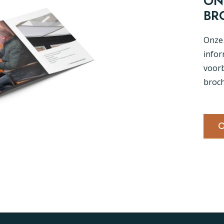
ON
BR
Onze 
infor
voorb
broch
O