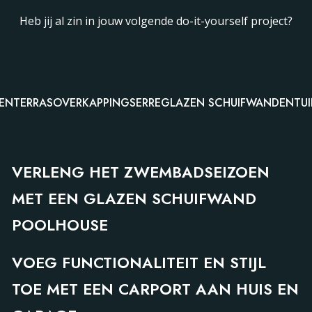
Heb jij al zin in jouw volgende do-it-yourself project?
EN
TERRASOVERKAPPING
SERRE
GLAZEN SCHUIFWANDEN
TU
GLAZEN SCHUIFWANDEN
VERLENG HET ZWEMBADSEIZOEN
MET EEN GLAZEN SCHUIFWAND
CARPORT
POOLHOUSE
VOEG FUNCTIONALITEIT EN STIJL
TOE MET EEN CARPORT AAN HUIS EN