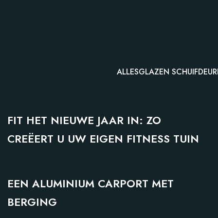
ALLES
GLAZEN SCHUIFDEUR
TUINKAMER
FIT HET NIEUWE JAAR IN: ZO
CREËERT U UW EIGEN FITNESS TUIN
CARPORT
EEN ALUMINIUM CARPORT MET
BERGING
VERANDA