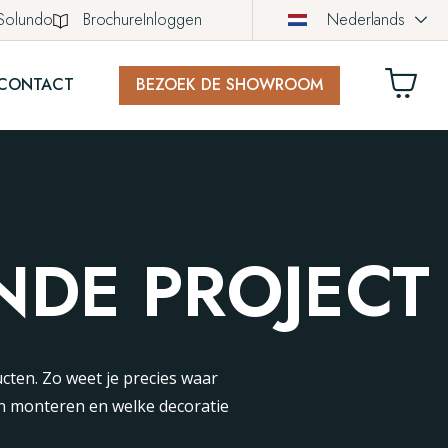
Solundo
Brochure
Inloggen
Nederlands
CONTACT
BEZOEK DE SHOWROOM
LWAGEN
ich nog geen producten in uw winkelwagen.
DE PROJECT
ucten. Zo weet je precies waar
an monteren en welke decoratie