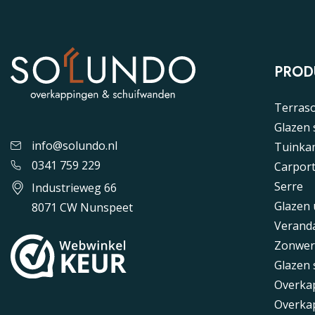
PROD
Terras
Glazen
info@solundo.nl
Tuinka
0341 759 229
Carpor
Serre
Industrieweg 66
Glazen
8071 CW Nunspeet
Verand
Zonwer
Glazen 
Overka
Overka