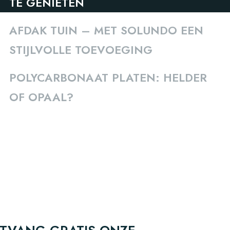
TE GENIETEN
AFDAK TUIN – MET SOLUNDO EEN
STIJLVOLLE TOEVOEGING
POLYCARBONAAT PLATEN: HELDER
OF OPAAL?