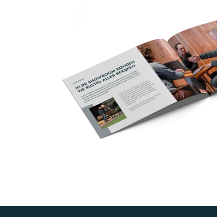
Voordelig
Eenvoudig te plaatsen
WebwinkelKeur