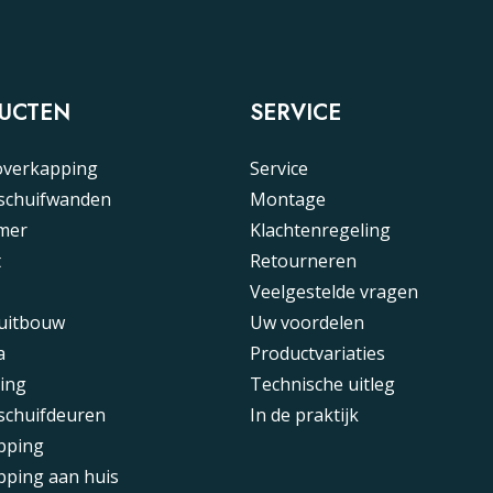
UCTEN
SERVICE
overkapping
Service
 schuifwanden
Montage
mer
Klachtenregeling
t
Retourneren
Veelgestelde vragen
 uitbouw
Uw voordelen
a
Productvariaties
ing
Technische uitleg
schuifdeuren
In de praktijk
pping
pping aan huis