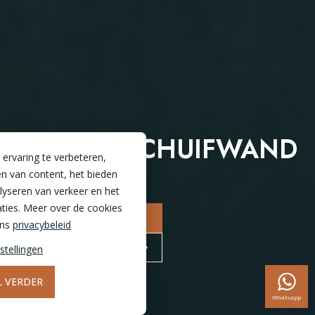
GLAZEN SCHUIFWAND
ervaring te verbeteren,
n van content, het bieden
alyseren van verkeer en het
ties. Meer over de cookies
OFFERTE AANVRAGEN
ons
privacybeleid
BEZOEK DE SHOWROOM
stellingen
IL VERDER
Whatsapp
9,7