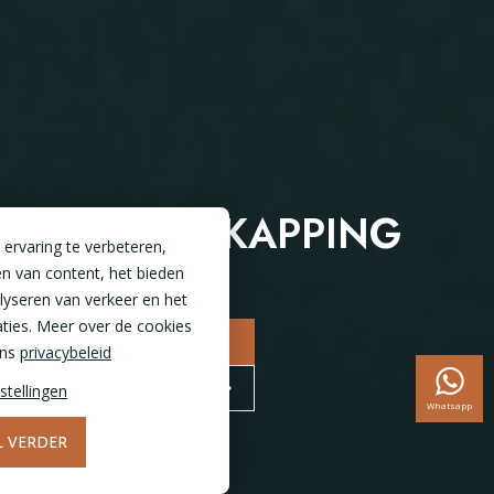
TUINOVERKAPPING
ervaring te verbeteren,
n van content, het bieden
alyseren van verkeer en het
ties. Meer over de cookies
NAAR CONFIGURATOR
ons
privacybeleid
BEZOEK DE SHOWROOM
stellingen
Whatsapp
IL VERDER