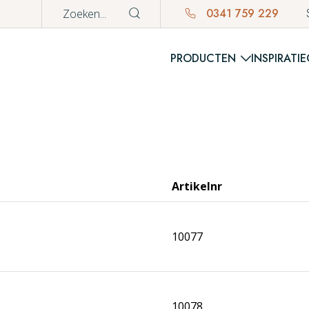
0341 759 229
PRODUCTEN
INSPIRATIE
WINKE
Er bevinden z
Artikelnr
10077
10078