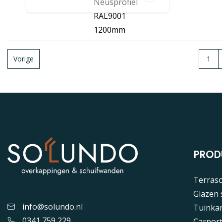
Neusprofiel
RAL9001
1200mm
Vorige
1
PROD
Terras
Glazen
info@solundo.nl
Tuinka
0341 759 229
Carpor