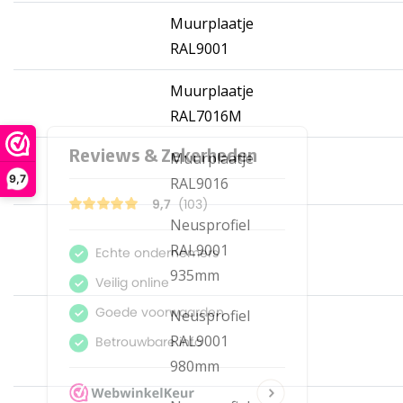
Muurplaatje
RAL9001
Muurplaatje
RAL7016M
Muurplaatje
9.6
9,7
RAL9016
9.6
(77)
Neusprofiel
RAL9001
Stel zelf samen
935mm
Hoogste kwaliteit
Voordelig
Neusprofiel
Eenvoudig te plaatsen
RAL9001
980mm
WebwinkelKeur