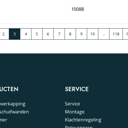
10088
2
3
4
5
6
7
8
9
10
...
118
UCTEN
SERVICE
overkapping
Service
 schuifwanden
Montage
mer
Klachtenregeling
t
Retourneren