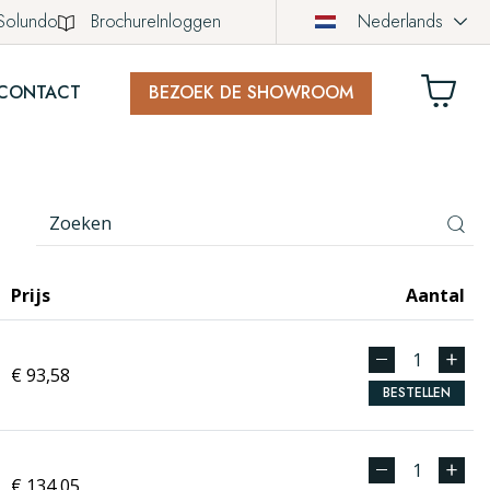
Solundo
Brochure
Inloggen
Nederlands
CONTACT
BEZOEK DE SHOWROOM
LWAGEN
ich nog geen producten in uw winkelwagen.
Prijs
Aantal
€ 93,58
BESTELLEN
€ 134,05