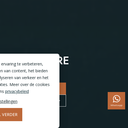
OPEN SERRE
ervaring te verbeteren,
n van content, het bieden
alyseren van verkeer en het
ties. Meer over de cookies
NAAR CONFIGURATOR
ons
privacybeleid
BEZOEK DE SHOWROOM
stellingen
Whatsapp
IL VERDER