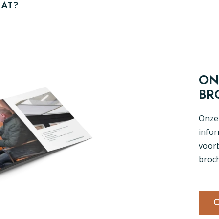
AAT?
ON
BR
Onze 
infor
voorb
broch
O