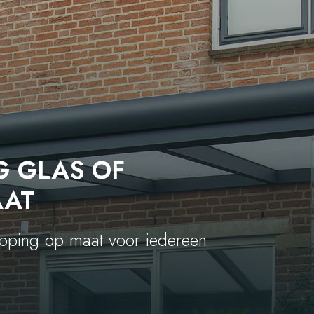
 GLAS OF
AAT
apping op maat voor iedereen