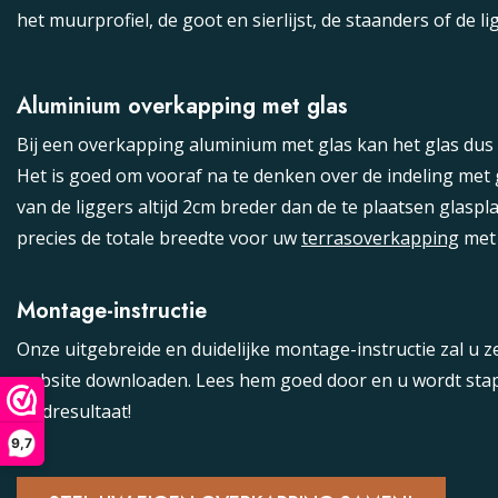
het muurprofiel, de goot en sierlijst, de staanders of de li
Aluminium overkapping met glas
Bij een overkapping aluminium met glas kan het glas dus
Het is goed om vooraf na te denken over de indeling met 
van de liggers altijd 2cm breder dan de te plaatsen glasp
precies de totale breedte voor uw
terrasoverkapping
met 
Montage-instructie
Onze uitgebreide en duidelijke montage-instructie zal u z
website downloaden. Lees hem goed door en u wordt stap 
eindresultaat!
9.6
9,7
9.6
(77)