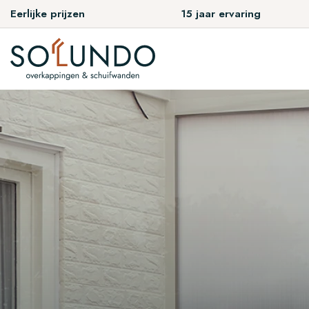
Eerlijke prijzen
Montageservice
15 jaar ervaring
Eerlijke prijzen