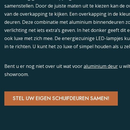
Stel zelf samen
samenstellen. Door de juiste maten uit te kiezen kan de o
Hoogste kwaliteit
van de overkapping te kijken. Een overkapping in de kleu
Voordelig
deuren. Deze combinatie met aluminium binnendeuren zorg
Eenvoudig te plaatsen
verlichting net iets extra’s geven. In het donker geeft dit 
ook luxe met zich mee. De energiezuinige LED-lampjes ku
WebwinkelKeur
in te richten. U kunt het zo luxe of simpel houden als u zelf
Bent u er nog niet over uit wat voor
aluminium deur
u wil
showroom.
STEL UW EIGEN SCHUIFDEUREN SAMEN!