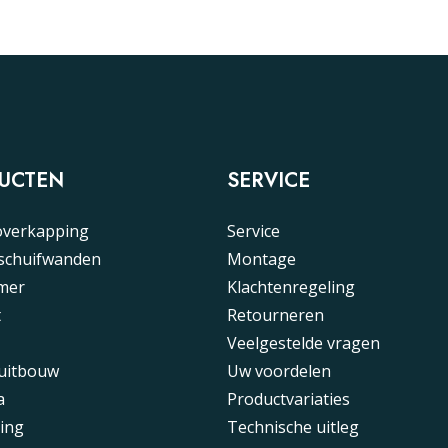
UCTEN
SERVICE
overkapping
Service
 schuifwanden
Montage
mer
Klachtenregeling
t
Retourneren
Veelgestelde vragen
 uitbouw
Uw voordelen
a
Productvariaties
ing
Technische uitleg