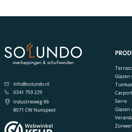
PROD
Terras
Glazen
info@solundo.nl
Tuinka
0341 759 229
Carpor
Serre
Industrieweg 66
Glazen
8071 CW Nunspeet
Verand
Zonwer