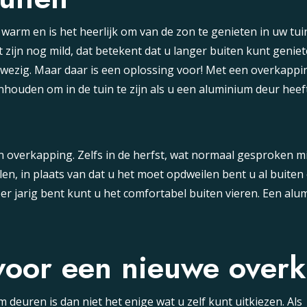
warm en is het heerlijk om van de zon te genieten in uw tuin
zijn nog mild, dat betekent dat u langer buiten kunt geniet
aanwezig. Maar daar is een oplossing voor! Met een overkapp
enhouden om in de tuin te zijn als u een aluminium deur he
n overkapping. Zelfs in de herfst, wat normaal gesproken mis
allen, in plaats van dat u het moet opdweilen bent u al buite
ber jarig bent kunt u het comfortabel buiten vieren. Een al
 voor een nieuwe over
euren is dan niet het enige wat u zelf kunt uitkiezen. Als 