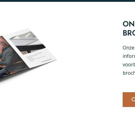
ON
BR
Onze 
infor
voorb
broch
O