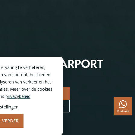
GLAZEN CARPORT
ervaring te verbeteren,
n van content, het bieden
alyseren van verkeer en het
ties. Meer over de cookies
NAAR CONFIGURATOR
ons
privacybeleid
BEZOEK DE SHOWROOM
stellingen
Whatsapp
IL VERDER