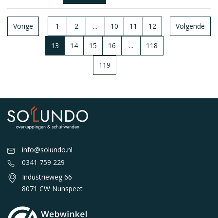
Vorige
1
2
...
10
11
12
Volgende
13
14
15
16
...
118
119
info@solundo.nl
0341 759 229
Industrieweg 66
8071 CW Nunspeet