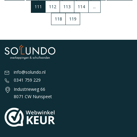
111
112
113
114
...
118
119
info@solundo.nl
0341 759 229
Industrieweg 66
8071 CW Nunspeet