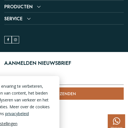
PRODUCTEN
SERVICE
AANMELDEN NIEUWSBRIEF
ervaring te verbeteren,
n van content, het bieden
VERZENDEN
alyseren van verkeer en het
ties. Meer over de cookies
Disclaimer
ons
privacybeleid
Garantie
stellingen
Algemene voorwaarden
Whatsapp