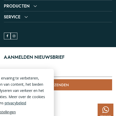
PRODUCTEN
SERVICE
AANMELDEN NIEUWSBRIEF
ervaring te verbeteren,
n van content, het bieden
VERZENDEN
alyseren van verkeer en het
ties. Meer over de cookies
Disclaimer
ons
privacybeleid
Garantie
stellingen
Algemene voorwaarden
Whatsapp