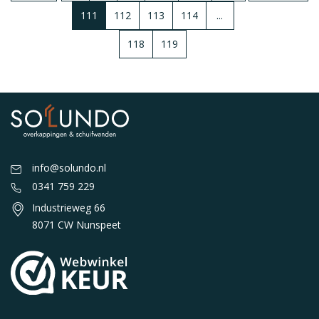
111
112
113
114
...
118
119
info@solundo.nl
0341 759 229
Industrieweg 66
8071 CW Nunspeet