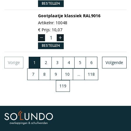
BESTELLEN
Gootplaatje klassiek
RAL9016
Artikelnr: 10048
€ Prijs: 10,07
BESTELLEN
Vorige
1
2
3
4
5
6
Volgende
7
8
9
10
...
118
119